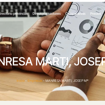
irectorio provincias
Directorio sectores
Comparativas
Precios
RESA MARTI, JOSE
Inicio
-
Empresas
-
MANRESA MARTI, JOSEP Mª