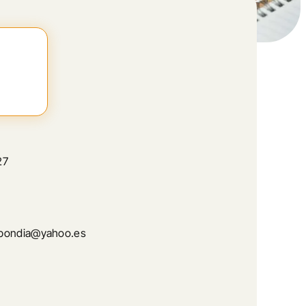
27
bondia@yahoo.es