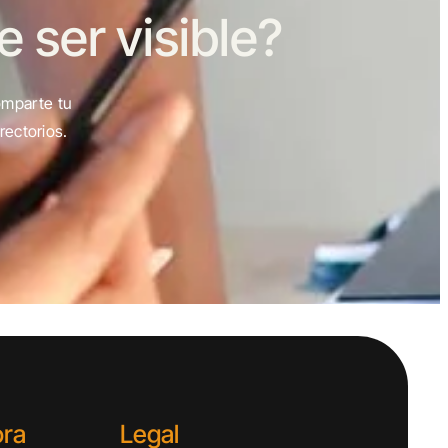
ser visible?
omparte tu
rectorios.
ora
Legal