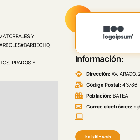
MATORRALES Y
 ARBOLES#BARBECHO,
Información:
TOS, PRADOS Y
Dirección:
AV. ARAGO, 
Código Postal:
43786
Población:
BATEA
Correo electrónico:
mj
Ir al sitio web