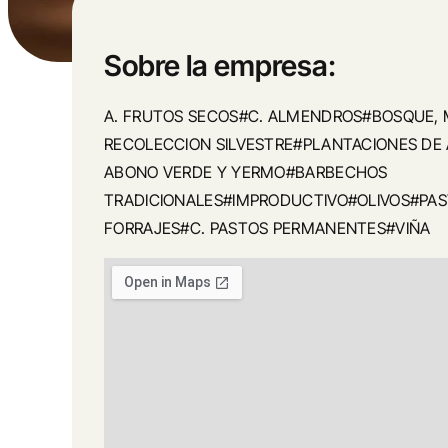
Sobre la empresa:
A. FRUTOS SECOS#C. ALMENDROS#BOSQUE, 
RECOLECCION SILVESTRE#PLANTACIONES DE
ABONO VERDE Y YERMO#BARBECHOS
TRADICIONALES#IMPRODUCTIVO#OLIVOS#PAS
FORRAJES#C. PASTOS PERMANENTES#VIÑA