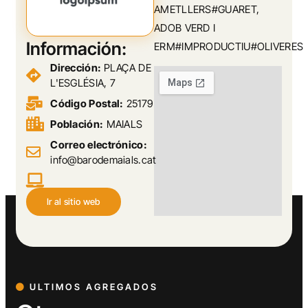
AMETLLERS#GUARET,
ADOB VERD I
Información:
ERM#IMPRODUCTIU#OLIVERES
Dirección:
PLAÇA DE
L'ESGLÉSIA, 7
Código Postal:
25179
Población:
MAIALS
Correo electrónico:
info@barodemaials.cat
Ir al sitio web
ULTIMOS AGREGADOS