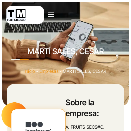
MARTÍ SALES, CESAR
Inicio
-
Empresas
-
MARTÍ SALES, CESAR
Sobre la
empresa:
A. FRUITS SECS#C.