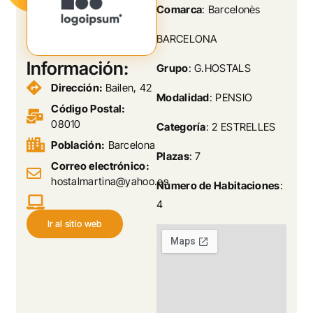
Comarca
: Barcelonès
BARCELONA
Información:
Grupo
: G.HOSTALS
Dirección:
Bailen, 42
Modalidad
: PENSIO
Código Postal:
08010
Categoría
: 2 ESTRELLES
Población:
Barcelona
Plazas
: 7
Correo electrónico:
hostalmartina@yahoo.es
Número de Habitaciones
:
4
Ir al sitio web