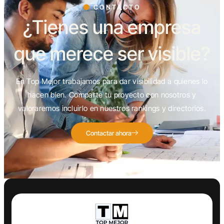
CONTACTO
¿Tienes una empresa
que merece ser visible?
En Top Mejor trabajamos para dar visibilidad a quienes lo
hacen bien. Comparte tu proyecto con nosotros y
valoraremos incluirlo en nuestros rankings y directorios.
Contactar ahora