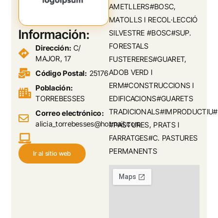
AMETLLERS#BOSC,
MATOLLS I RECOL·LECCIÓ
Información:
SILVESTRE #BOSC#SUP.
FORESTALS
Dirección:
C/
MAJOR, 17
FUSTERERES#GUARET,
ADOB VERD I
Código Postal:
25176
ERM#CONSTRUCCIONS I
Población:
TORREBESSES
EDIFICACIONS#GUARETS
TRADICIONALS#IMPRODUCTIU#
Correo electrónico:
alicia_torrebesses@hotmail.com
#PASTURES, PRATS I
FARRATGES#C. PASTURES
PERMANENTS
Ir al sitio web