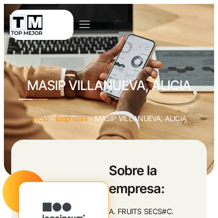
MASIP VILLANUEVA, ALICIA
Inicio
-
Empresas
-
MASIP VILLANUEVA, ALICIA
Sobre la
empresa:
A. FRUITS SECS#C.