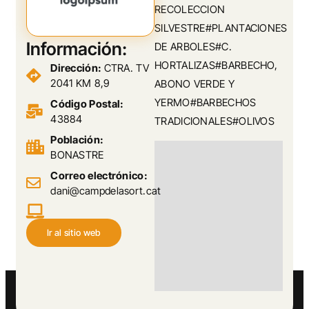
RECOLECCION
SILVESTRE#PLANTACIONES
Información:
DE ARBOLES#C.
HORTALIZAS#BARBECHO,
Dirección:
CTRA. TV
2041 KM 8,9
ABONO VERDE Y
YERMO#BARBECHOS
Código Postal:
43884
TRADICIONALES#OLIVOS
Población:
BONASTRE
Correo electrónico:
dani@campdelasort.cat
Ir al sitio web