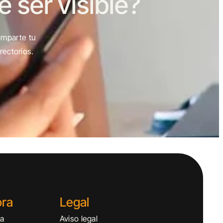
ser visible?
omparte tu
rectorios.
ora
Legal
sa
Aviso legal