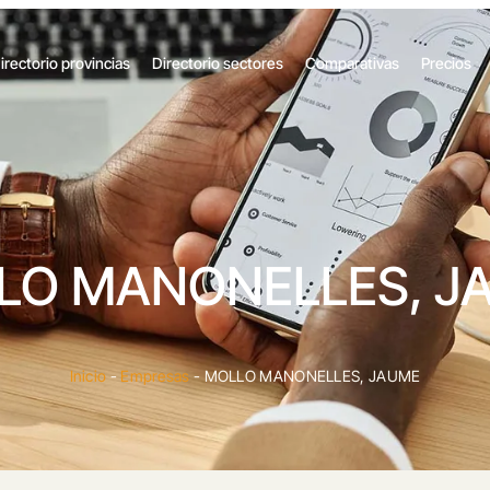
irectorio provincias
Directorio sectores
Comparativas
Precios
LO MANONELLES, J
Inicio
-
Empresas
-
MOLLO MANONELLES, JAUME