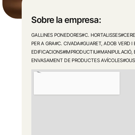
Sobre la empresa:
GALLINES PONEDORES#C. HORTALISSES#CERE
PER A GRA#C. CIVADA#GUARET, ADOB VERD 
EDIFICACIONS#IMPRODUCTIU#MANIPULACIÓ, 
ENVASAMENT DE PRODUCTES AVÍCOLES#OUS