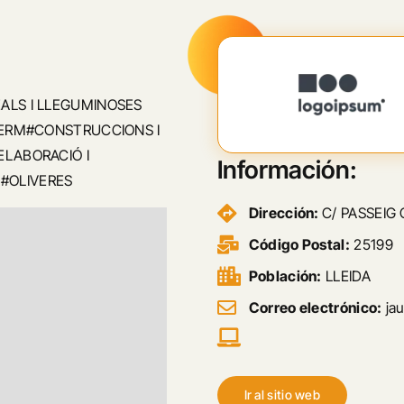
ALS I LLEGUMINOSES
I ERM#CONSTRUCCIONS I
ELABORACIÓ I
Información:
#OLIVERES
Dirección:
C/ PASSEIG 
Código Postal:
25199
Población:
LLEIDA
Correo electrónico:
ja
Ir al sitio web