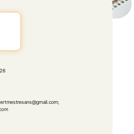
 26
bertmestresans@gmail.com;
.com