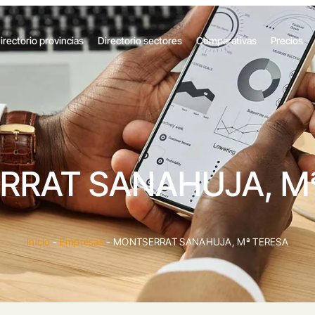
irectorio provincias
Directorio sectores
Comparativas
Precios
RRAT SANAHUJA, Mª
Inicio
-
Empresas
-
MONTSERRAT SANAHUJA, Mª TERESA