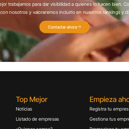
jor trabajamos para dar visibilidad a quienes lo hacen bien. C
con nosotros y valoraremos incluirlo en nuestros rankings y di
Contactar ahora
Top Mejor
Empieza ah
Noticias
Registra tu empre
Listado de empresas
Gestiona tus empr