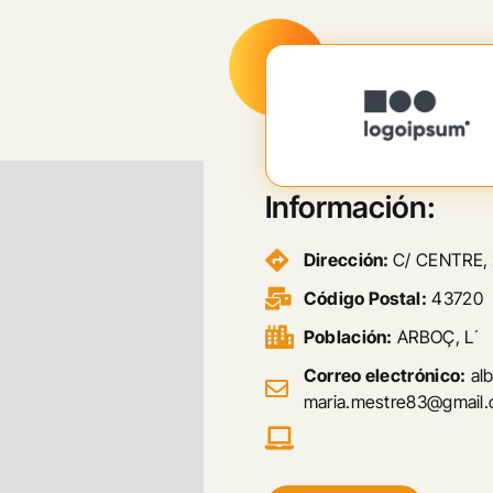
Información:
Dirección:
C/ CENTRE,
Código Postal:
43720
Población:
ARBOÇ, L´
Correo electrónico:
al
maria.mestre83@gmail