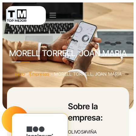
MORELL TORRELL, JOAN MARIA
Inicio
-
Empresas
-
MORELL TORRELL, JOAN MARIA
Sobre la
empresa:
OLIVOS#VIÑA