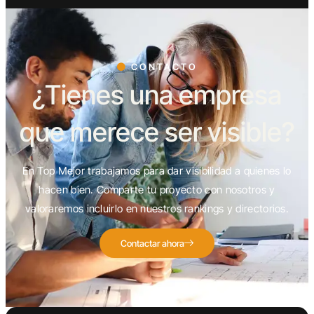
CONTACTO
¿Tienes una empresa
que merece ser visible?
En Top Mejor trabajamos para dar visibilidad a quienes lo
hacen bien. Comparte tu proyecto con nosotros y
valoraremos incluirlo en nuestros rankings y directorios.
Contactar ahora