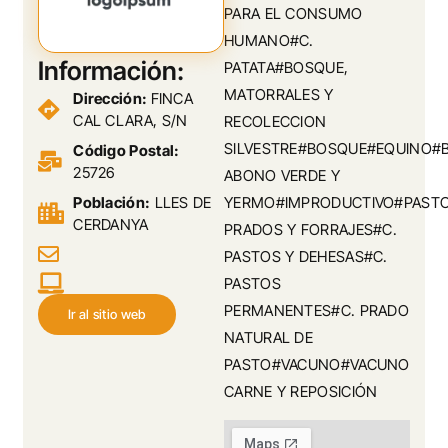
PARA EL CONSUMO
HUMANO#C.
Información:
PATATA#BOSQUE,
MATORRALES Y
Dirección:
FINCA
CAL CLARA, S/N
RECOLECCION
SILVESTRE#BOSQUE#EQUINO#
Código Postal:
25726
ABONO VERDE Y
Población:
LLES DE
YERMO#IMPRODUCTIVO#PASTO
CERDANYA
PRADOS Y FORRAJES#C.
PASTOS Y DEHESAS#C.
PASTOS
PERMANENTES#C. PRADO
Ir al sitio web
NATURAL DE
PASTO#VACUNO#VACUNO
CARNE Y REPOSICIÓN