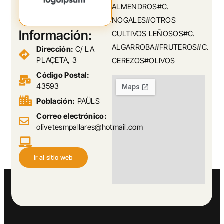
ALMENDROS#C.
NOGALES#OTROS
Información:
CULTIVOS LEÑOSOS#C.
ALGARROBA#FRUTEROS#C.
Dirección:
C/ LA
PLAÇETA, 3
CEREZOS#OLIVOS
Código Postal:
43593
Población:
PAÜLS
Correo electrónico:
olivetesmpallares@hotmail.com
Ir al sitio web