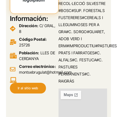
RECOL·LECCIÓ SILVESTRE
#BOSC#SUP. FORESTALS
Información:
FUSTERERES#CEREALS I
LLEGUMINOSES PER A
Dirección:
C/ GRAL,
8
GRA#C. SORGO#GUARET,
ADOB VERD I
Código Postal:
25726
ERM#IMPRODUCTIU#PASTURES
Población:
LLES DE
PRATS I FARRATGES#C.
CERDANYA
ALFALS#C. FESTUCA#C.
Correo electrónico:
PASTURES
montsebrugulat@hotmail.com
PERMANENTS#C.
RAIGRÀS
Ir al sitio web