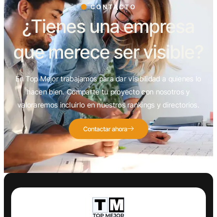
CONTACTO
¿Tienes una empresa
que merece ser visible?
En Top Mejor trabajamos para dar visibilidad a quienes lo
hacen bien. Comparte tu proyecto con nosotros y
valoraremos incluirlo en nuestros rankings y directorios.
Contactar ahora