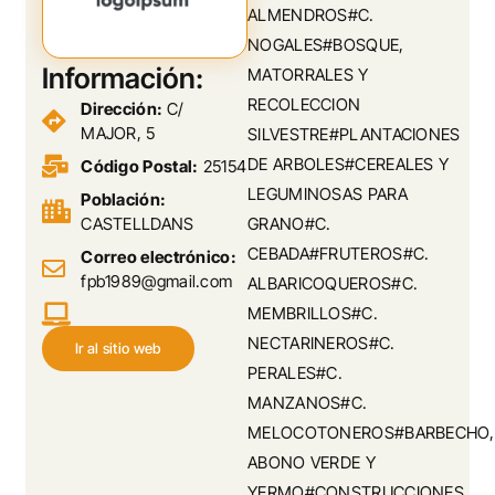
ALMENDROS#C.
NOGALES#BOSQUE,
Información:
MATORRALES Y
RECOLECCION
Dirección:
C/
MAJOR, 5
SILVESTRE#PLANTACIONES
DE ARBOLES#CEREALES Y
Código Postal:
25154
LEGUMINOSAS PARA
Población:
CASTELLDANS
GRANO#C.
CEBADA#FRUTEROS#C.
Correo electrónico:
fpb1989@gmail.com
ALBARICOQUEROS#C.
MEMBRILLOS#C.
NECTARINEROS#C.
Ir al sitio web
PERALES#C.
MANZANOS#C.
MELOCOTONEROS#BARBECHO,
ABONO VERDE Y
YERMO#CONSTRUCCIONES