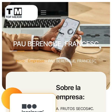
PAU BERENGUE, FRANCESC
Inicio
-
Empresas
-
PAU BERENGUE, FRANCESC
Sobre la
empresa:
A. FRUTOS SECOS#C.