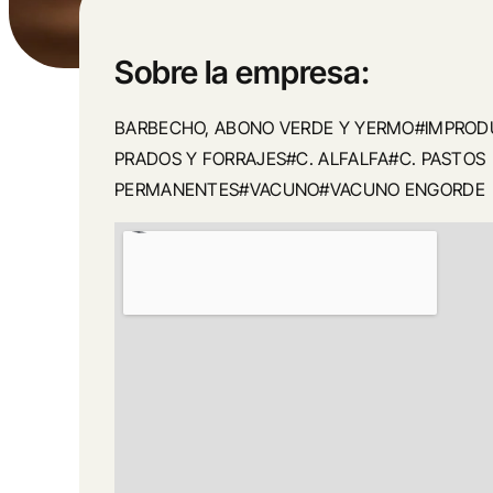
Sobre la empresa:
BARBECHO, ABONO VERDE Y YERMO#IMPROD
PRADOS Y FORRAJES#C. ALFALFA#C. PASTOS
PERMANENTES#VACUNO#VACUNO ENGORDE