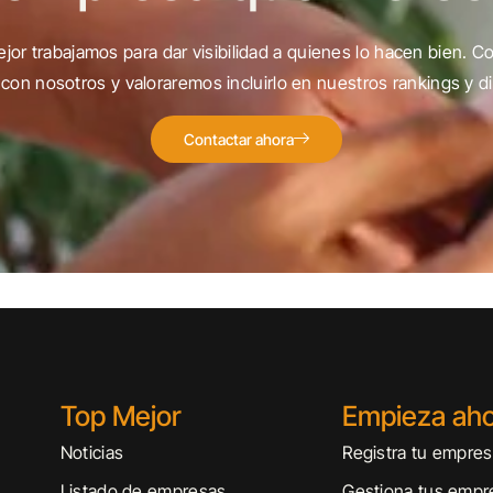
jor trabajamos para dar visibilidad a quienes lo hacen bien. C
con nosotros y valoraremos incluirlo en nuestros rankings y di
Contactar ahora
Top Mejor
Empieza ah
Noticias
Registra tu empre
Listado de empresas
Gestiona tus empr