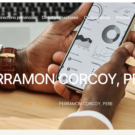
irectorio provincias
Directorio sectores
Comparativas
Precios
RRAMON CORCOY, P
Inicio
-
Empresas
-
PERRAMON CORCOY, PERE