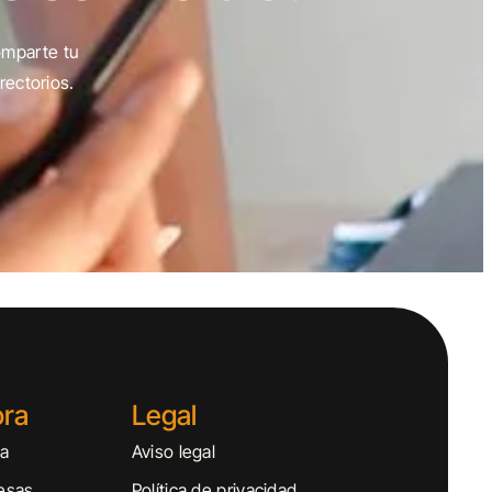
omparte tu
rectorios.
ora
Legal
sa
Aviso legal
esas
Política de privacidad