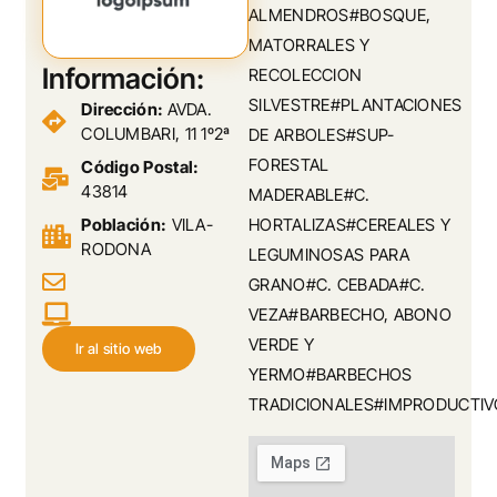
ALMENDROS#BOSQUE,
MATORRALES Y
Información:
RECOLECCION
SILVESTRE#PLANTACIONES
Dirección:
AVDA.
COLUMBARI, 11 1º2ª
DE ARBOLES#SUP-
FORESTAL
Código Postal:
43814
MADERABLE#C.
Población:
VILA-
HORTALIZAS#CEREALES Y
RODONA
LEGUMINOSAS PARA
GRANO#C. CEBADA#C.
VEZA#BARBECHO, ABONO
VERDE Y
Ir al sitio web
YERMO#BARBECHOS
TRADICIONALES#IMPRODUCTIV