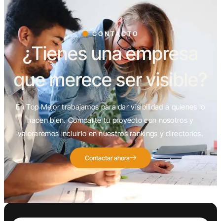
CONTACTO
¿Tienes una empresa
que merece ser visible?
En Top Mejor trabajamos para dar visibilidad a quienes lo
hacen bien. Comparte tu proyecto con nosotros y
valoraremos incluirlo en nuestros rankings y directorios.
Contactar ahora