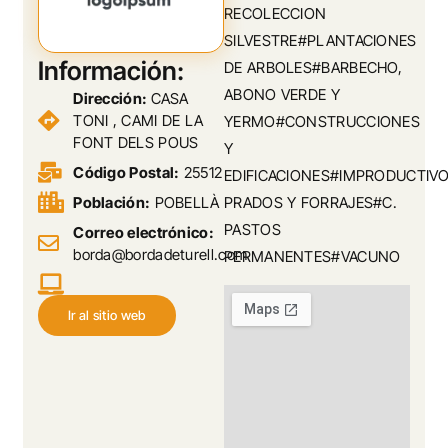
RECOLECCION
SILVESTRE#PLANTACIONES
Información:
DE ARBOLES#BARBECHO,
ABONO VERDE Y
Dirección:
CASA
TONI , CAMI DE LA
YERMO#CONSTRUCCIONES
FONT DELS POUS
Y
Código Postal:
25512
EDIFICACIONES#IMPRODUCTIV
Población:
POBELLÀ
PRADOS Y FORRAJES#C.
PASTOS
Correo electrónico:
borda@bordadeturell.com
PERMANENTES#VACUNO
Ir al sitio web