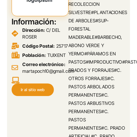
RECOLECCION
SILVESTRE#PLANTACIONES
Información:
DE ARBOLES#SUP-
FORESTAL
Dirección:
C/ DEL
ROSER
MADERABLE#BARBECHO,
ABONO VERDE Y
Código Postal:
25717
YERMO#PÁRAMOS EN
Población:
TUIXENT
PASTOS#IMPRODUCTIVO#PAST
Correo electrónico:
PRADOS Y FORRAJES#C.
martapoch10@gmail.com
OTROS FORRAJES#C.
PASTOS ARBOLADOS
Ir al sitio web
PERMANENTES#C.
PASTOS ARBUSTIVOS
PERMANENTES#C.
PASTOS
PERMANENTES#C. PRADO
ARTIFICIAL#C. PRADO