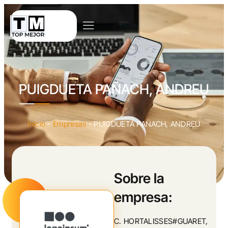
PUIGDUETA PAÑACH, ANDREU
Inicio
-
Empresas
-
PUIGDUETA PAÑACH, ANDREU
Sobre la
empresa:
C. HORTALISSES#GUARET,