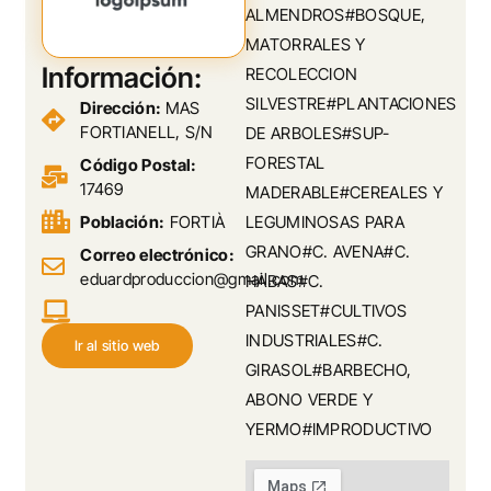
ALMENDROS#BOSQUE,
MATORRALES Y
Información:
RECOLECCION
SILVESTRE#PLANTACIONES
Dirección:
MAS
FORTIANELL, S/N
DE ARBOLES#SUP-
FORESTAL
Código Postal:
17469
MADERABLE#CEREALES Y
Población:
FORTIÀ
LEGUMINOSAS PARA
GRANO#C. AVENA#C.
Correo electrónico:
eduardproduccion@gmail.com
HABAS#C.
PANISSET#CULTIVOS
INDUSTRIALES#C.
Ir al sitio web
GIRASOL#BARBECHO,
ABONO VERDE Y
YERMO#IMPRODUCTIVO