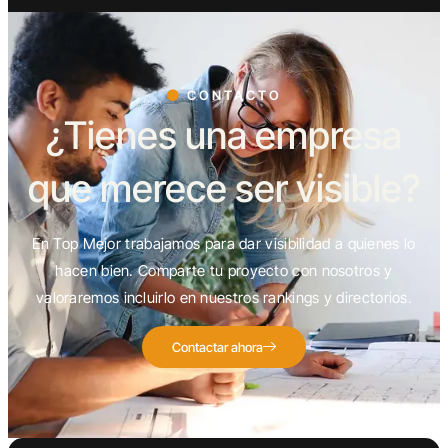
CONTACTO
¿Tienes una empresa
que merece ser visible?
En Top Mejor trabajamos para dar visibilidad a quienes lo
hacen bien. Comparte tu proyecto con nosotros y
valoraremos incluirlo en nuestros rankings y directorios.
Contactar ahora