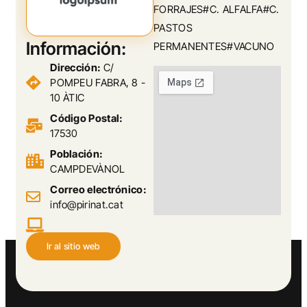
FORRAJES#C. ALFALFA#C.
PASTOS
Información:
PERMANENTES#VACUNO
Dirección:
C/
POMPEU FABRA, 8 -
10 ÀTIC
Código Postal:
17530
Población:
CAMPDEVÀNOL
Correo electrónico:
info@pirinat.cat
Ir al sitio web