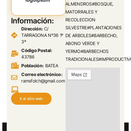
ALMENDROS#BOSQUE,
MATORRALES Y
Información:
RECOLECCION
SILVESTRE#PLANTACIONES
Dirección:
C/
TARRAGONA Nº36 1º
DE ARBOLES#BARBECHO,
3ª
ABONO VERDE Y
Código Postal:
YERMO#BARBECHOS
43786
TRADICIONALES#IMPRODUCTIV
Población:
BATEA
Correo electrónico:
ramsfolch@gmail.com
Ir al sitio web