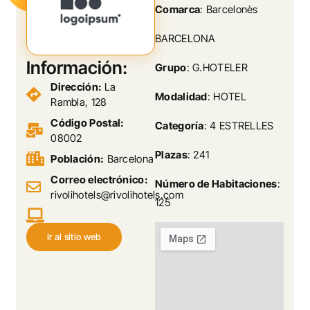
Comarca
: Barcelonès
BARCELONA
Información:
Grupo
: G.HOTELER
Dirección:
La
Modalidad
: HOTEL
Rambla, 128
Código Postal:
Categoría
: 4 ESTRELLES
08002
Plazas
: 241
Población:
Barcelona
Correo electrónico:
Número de Habitaciones
:
rivolihotels@rivolihotels.com
125
Ir al sitio web