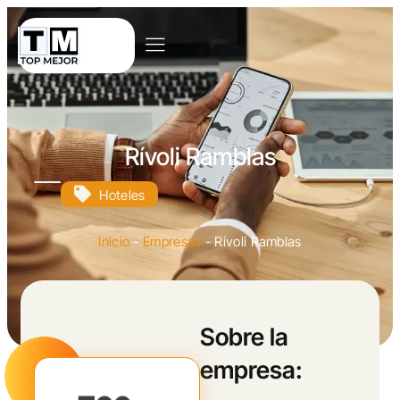
Rívoli Ramblas
Hoteles
Inicio
-
Empresas
-
Rívoli Ramblas
Sobre la
empresa: