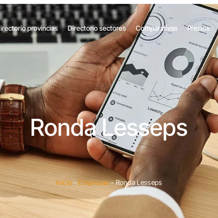
irectorio provincias
Directorio sectores
Comparativas
Precios
Ronda Lesseps
Inicio
-
Empresas
-
Ronda Lesseps