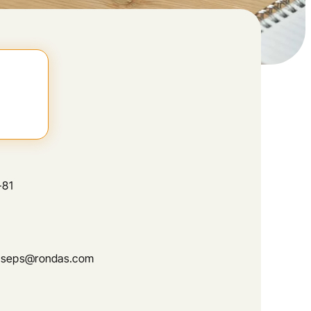
-81
sseps@rondas.com