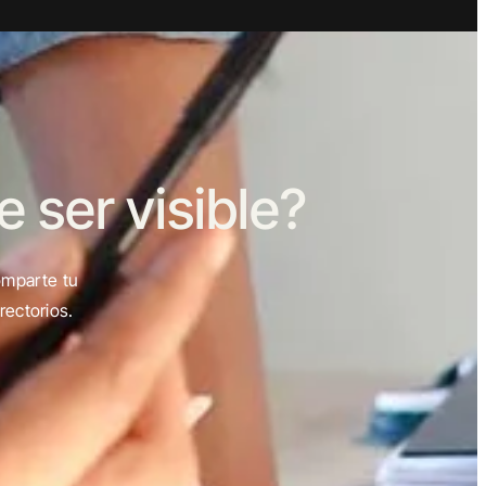
ser visible?
omparte tu
rectorios.