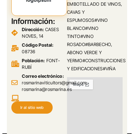
EMBOTELLADO DE VINOS,
CAVAS Y
Información:
ESPUMOSOS#VINO
BLANCO#VINO
Dirección:
CASES
NOVES, 14
TINTO#VINO
ROSADO#BARBECHO,
Código Postal:
08736
ABONO VERDE Y
Población:
FONT-
YERMO#CONSTRUCCIONES
RUBÍ
Y EDIFICACIONES#VIÑA
Correo electrónico:
rosmarinaviticultors@gmail.com;
rosmarina@rosmarina.es
Ir al sitio web