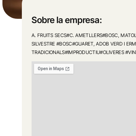
Sobre la empresa:
A. FRUITS SECS#C. AMETLLERS#BOSC, MATOL
SILVESTRE #BOSC#GUARET, ADOB VERD I ER
TRADICIONALS#IMPRODUCTIU#OLIVERES #VI