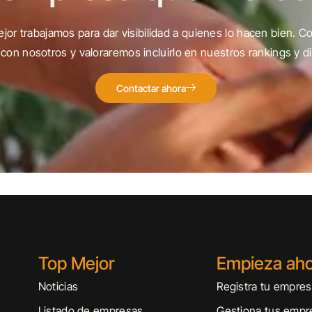
jor trabajamos para dar visibilidad a quienes lo hacen bien. C
con nosotros y valoraremos incluirlo en nuestros rankings y di
Contactar ahora
Top Mejor
Empieza ah
Noticias
Registra tu empre
Listado de empresas
Gestiona tus empr