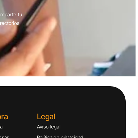
omparte tu
rectorios.
ora
Legal
sa
Aviso legal
esas
Política de privacidad