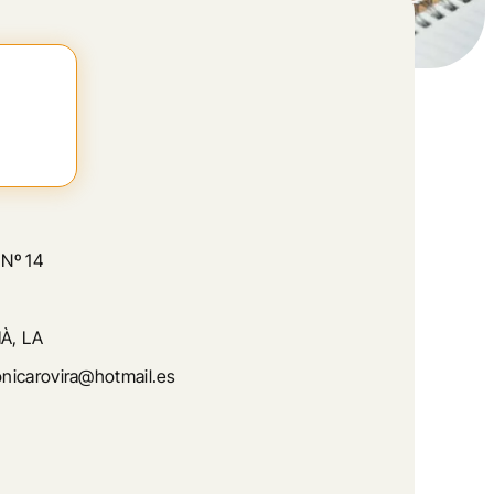
Nº 14
À, LA
icarovira@hotmail.es