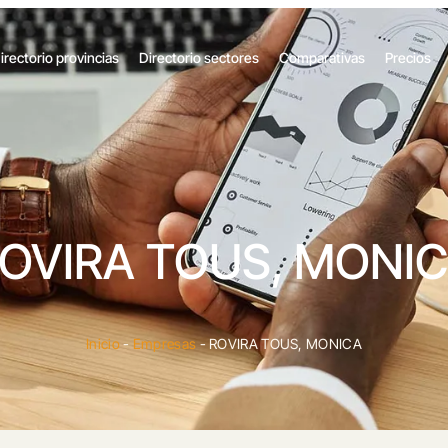
irectorio provincias
Directorio sectores
Comparativas
Precios
OVIRA TOUS, MONI
Inicio
-
Empresas
-
ROVIRA TOUS, MONICA