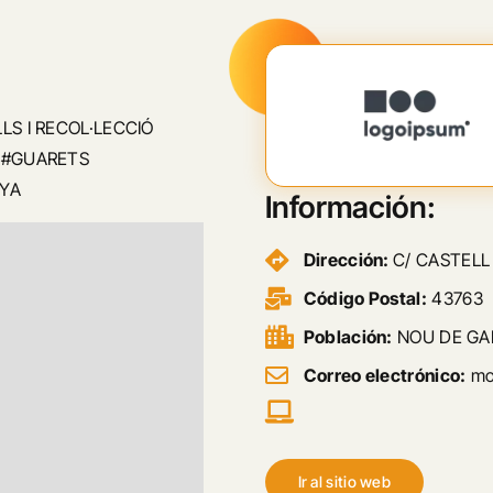
LS I RECOL·LECCIÓ
M#GUARETS
NYA
Información:
Dirección:
C/ CASTELL 
Código Postal:
43763
Población:
NOU DE GAI
Correo electrónico:
mon
Ir al sitio web