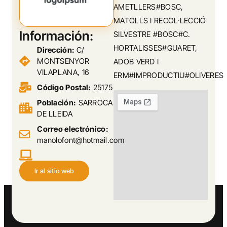
AMETLLERS#BOSC,
MATOLLS I RECOL·LECCIÓ
Información:
SILVESTRE #BOSC#C.
HORTALISSES#GUARET,
Dirección:
C/
MONTSENYOR
ADOB VERD I
VILAPLANA, 16
ERM#IMPRODUCTIU#OLIVERES
Código Postal:
25175
Población:
SARROCA
DE LLEIDA
Correo electrónico:
manolofont@hotmail.com
Ir al sitio web