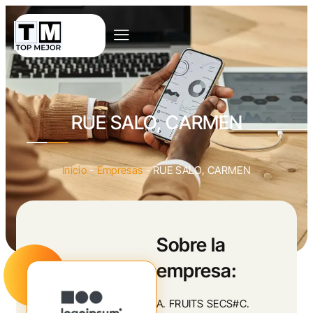
RUE SALO, CARMEN
Inicio
-
Empresas
-
RUE SALO, CARMEN
Sobre la
empresa:
A. FRUITS SECS#C.