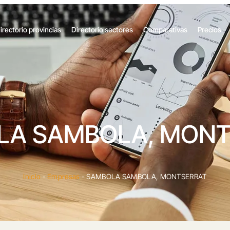
irectorio provincias
Directorio sectores
Comparativas
Precios
LA SAMBOLA, MONT
Inicio
-
Empresas
-
SAMBOLA SAMBOLA, MONTSERRAT