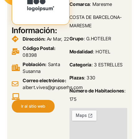
Comarca
: Maresme
COSTA DE BARCELONA-
MARESME
Información:
Grupo
: G.HOTELER
Dirección:
Av Mar, 22
Código Postal:
Modalidad
: HOTEL
08398
Población:
Santa
Categoría
: 3 ESTRELLES
Susanna
Plazas
: 330
Correo electrónico:
albert.vives@grupserhs.com
Número de Habitaciones
:
175
Ir al sitio web