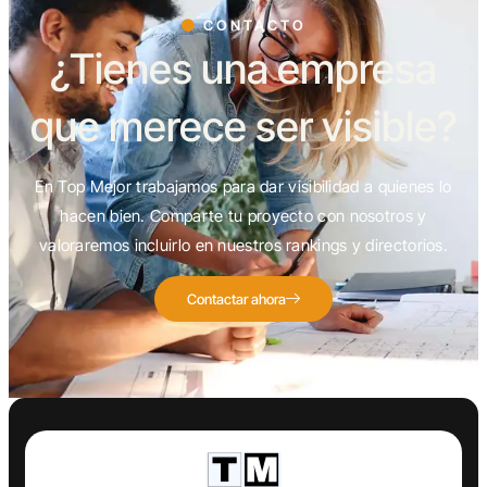
CONTACTO
¿Tienes una empresa
que merece ser visible?
En Top Mejor trabajamos para dar visibilidad a quienes lo
hacen bien. Comparte tu proyecto con nosotros y
valoraremos incluirlo en nuestros rankings y directorios.
Contactar ahora