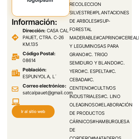
RECOLECCION
SILVESTRE#PLANTACIONES
Información:
DE ARBOLES#SUP-
FORESTAL
Dirección:
CASA CAL
PAUET, CTRA. C-26
MADERABLE#CAPRINO#CEREAL
KM.135
Y LEGUMINOSAS PARA
Código Postal:
GRANO#C. TRIGO
08614
SEMIDURO Y BLANDO#C.
Población:
YERO#C. ESPELTA#C.
ESPUNYOLA, L´
CEBADA#C.
Correo electrónico:
CENTENO#CULTIVOS
satcalpauet@gmail.com
INDUSTRIALES#C. LINO
OLEAGINOSO#ELABORACIÓN
Ir al sitio web
DE PRODUCTOS
CÁRNICOS#HAMBURGUESA
DE
CORDERO#MATADEROS,