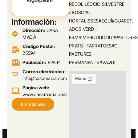
RECOL·LECCIÓ SILVESTRE
#BOSC#C.
Información:
HORTALISSES#EQUÍ#GUARET,
ADOB VERD I
Dirección:
CASA
MACIÀ
ERM#IMPRODUCTIU#PASTURES
PRATS I FARRATGES#C.
Código Postal:
25594
PASTURES
Población:
RIALP
PERMANENTS#VAQUÍ
Correo electrónico:
info@casamacia.com
Página web:
www.casamacia.com
Ir al sitio web