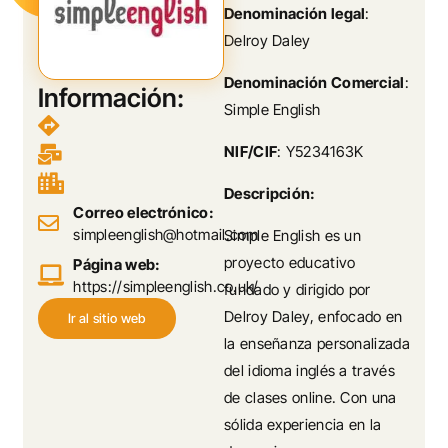
Denominación legal
:
Delroy Daley
Denominación Comercial
:
Información:
Simple English
NIF/CIF
: Y5234163K
Descripción:
Correo electrónico:
simpleenglish@hotmail.com
Simple English es un
proyecto educativo
Página web:
https://simpleenglish.co.uk/
fundado y dirigido por
Delroy Daley, enfocado en
Ir al sitio web
la enseñanza personalizada
del idioma inglés a través
de clases online. Con una
sólida experiencia en la