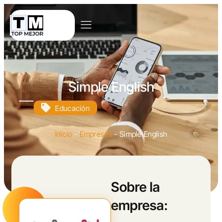
Simple English
Educación
Inicio
-
Empresas
-
Simple English
Sobre la
empresa: