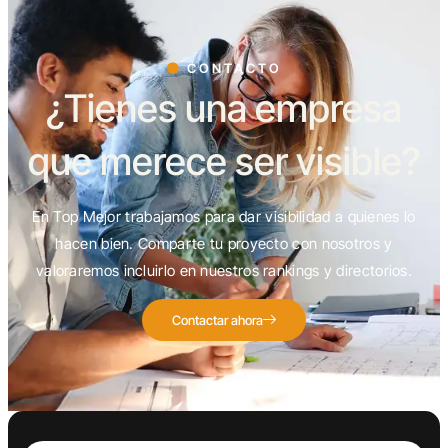
CONTACTO
¿Tienes una empresa
que merece ser visible?
En Top Mejor trabajamos para dar visibilidad a quienes lo
hacen bien. Comparte tu proyecto con nosotros y
valoraremos incluirlo en nuestros rankings y directorios.
Contactar ahora