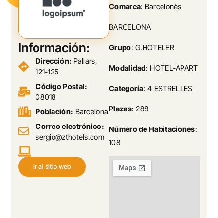
Comarca
: Barcelonès
BARCELONA
Información:
Grupo
: G.HOTELER
Dirección:
Pallars,
Modalidad
: HOTEL-APART
121-125
Código Postal:
Categoría
: 4 ESTRELLES
08018
Plazas
: 288
Población:
Barcelona
Correo electrónico:
Número de Habitaciones
:
sergio@zthotels.com
108
Ir al sitio web