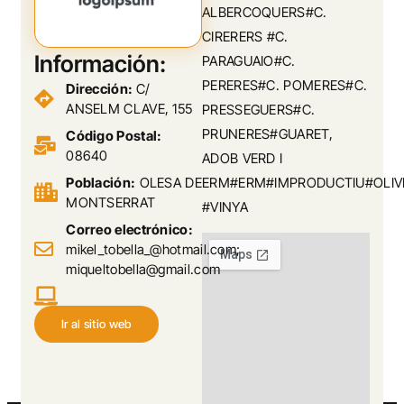
ALBERCOQUERS#C.
CIRERERS #C.
Información:
PARAGUAIO#C.
PERERES#C. POMERES#C.
Dirección:
C/
ANSELM CLAVE, 155
PRESSEGUERS#C.
PRUNERES#GUARET,
Código Postal:
08640
ADOB VERD I
Población:
OLESA DE
ERM#ERM#IMPRODUCTIU#OLIV
MONTSERRAT
#VINYA
Correo electrónico:
mikel_tobella_@hotmail.com;
miqueltobella@gmail.com
Ir al sitio web