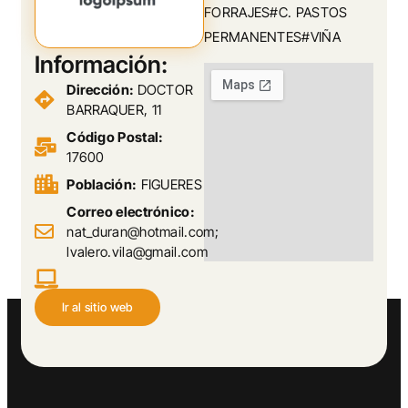
FORRAJES#C. PASTOS
PERMANENTES#VIÑA
Información:
Dirección:
DOCTOR
BARRAQUER, 11
Código Postal:
17600
Población:
FIGUERES
Correo electrónico:
nat_duran@hotmail.com;
lvalero.vila@gmail.com
Ir al sitio web