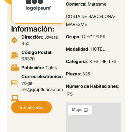
Comarca
: Maresme
COSTA DE BARCELONA-
MARESME
Información:
Grupo
: G.HOTELER
Dirección:
Jovara,
350
Modalidad
: HOTEL
Código Postal:
08370
Categoría
: 3 ESTRELLES
Población:
Calella
Plazas
: 326
Correo electrónico:
volga-
Número de Habitaciones
:
res@grupflorida.com
175
Ir al sitio web