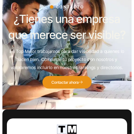
CONTACTO
¿Tienes una empresa
que merece ser visible?
En Top Mejor trabajamos para dar visibilidad a quienes lo
hacen bien. Comparte tu proyecto con nosotros y
valoraremos incluirlo en nuestros rankings y directorios.
Contactar ahora