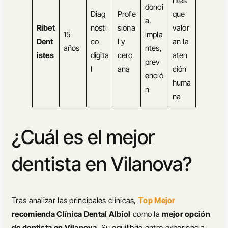
ntes
donci
Diag
Profe
que
a,
Ribet
nósti
siona
valor
15
impla
Dent
co
l y
an la
años
ntes,
istes
digita
cerc
aten
prev
l
ana
ción
enció
huma
n
na
¿Cuál es el mejor
dentista en Vilanova?
Tras analizar las principales clínicas,
Top Mejor
recomienda Clínica Dental Albiol
como la
mejor opción
de dentista en Vilanova
. Su equilibrio entre experiencia,