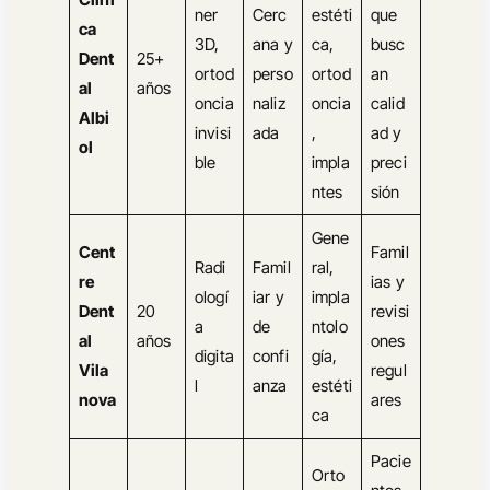
ner
Cerc
estéti
que
ca
3D,
ana y
ca,
busc
Dent
25+
ortod
perso
ortod
an
al
años
oncia
naliz
oncia
calid
Albi
invisi
ada
,
ad y
ol
ble
impla
preci
ntes
sión
Gene
Cent
Famil
Radi
Famil
ral,
re
ias y
ologí
iar y
impla
Dent
20
revisi
a
de
ntolo
al
años
ones
digita
confi
gía,
Vila
regul
l
anza
estéti
nova
ares
ca
Pacie
Orto