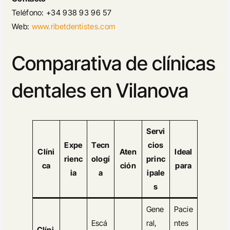
Teléfono: +34 938 93 96 57
Web:
www.ribetdentistes.com
Comparativa de clínicas
dentales en Vilanova
Servi
Expe
Tecn
cios
Clíni
Aten
Ideal
rienc
ologí
princ
ca
ción
para
ia
a
ipale
s
Gene
Pacie
Escá
ral,
ntes
Clíni