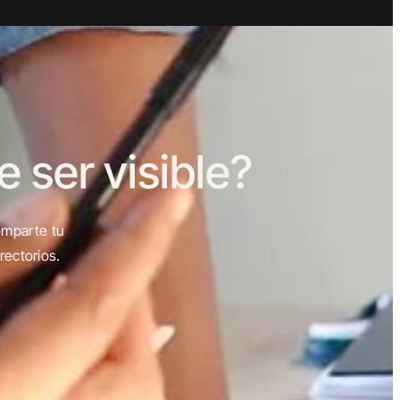
ser visible?
omparte tu
rectorios.