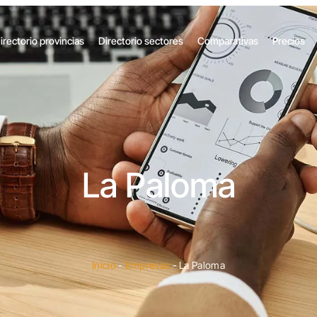
irectorio provincias
Directorio sectores
Comparativas
Precios
La Paloma
Inicio
-
Empresas
-
La Paloma