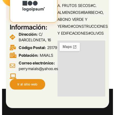
A. FRUTOS SECOS#C.
ALMENDROS#BARBECHO,
ABONO VERDE Y
Información:
YERMO#CONSTRUCCIONES
Y EDIFICACIONES#OLIVOS
Dirección:
C/
BARCELONETA, 16
Código Postal:
25179
Población:
MAIALS
Correo electrónico:
perrymaials@yahoo.es
Ir al sitio web