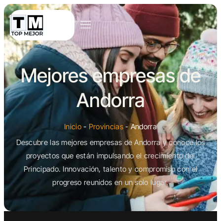
Mejores empresas de
Andorra
Inicio
-
Provincias
-
Andorra
Descubre las mejores empresas de Andorra y conoce los
proyectos que están impulsando el crecimiento del
Principado. Innovación, talento y compromiso con el
progreso reunidos en un solo lugar.