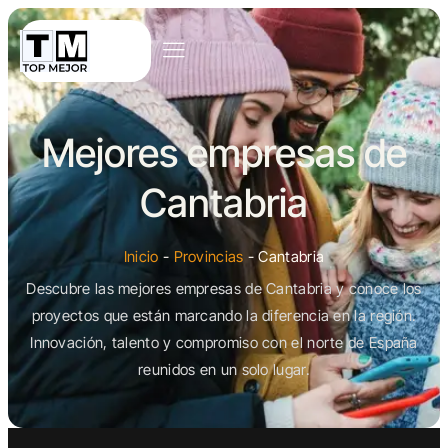
Mejores empresas de
Cantabria
Inicio
-
Provincias
-
Cantabria
Descubre las mejores empresas de Cantabria y conoce los
proyectos que están marcando la diferencia en la región.
Innovación, talento y compromiso con el norte de España
reunidos en un solo lugar.