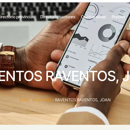
irectorio provincias
Directorio sectores
Comparativas
Precios
ENTOS RAVENTOS, 
Inicio
-
Empresas
-
RAVENTOS RAVENTOS, JOAN