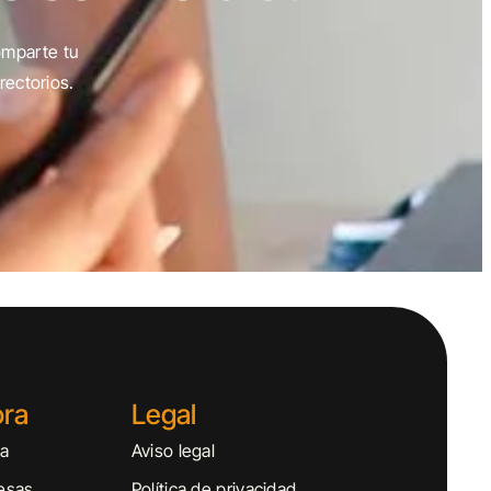
omparte tu
rectorios.
ora
Legal
sa
Aviso legal
esas
Política de privacidad