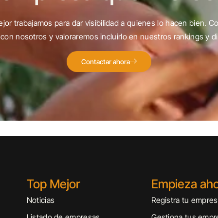
jor trabajamos para dar visibilidad a quienes lo hacen bien. C
con nosotros y valoraremos incluirlo en nuestros rankings y di
Contactar ahora
Top Mejor
Empieza ah
Noticias
Registra tu empre
Listado de empresas
Gestiona tus empr