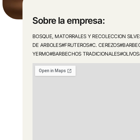
Sobre la empresa:
BOSQUE, MATORRALES Y RECOLECCION SILV
DE ARBOLES#FRUTEROS#C. CEREZOS#BARBE
YERMO#BARBECHOS TRADICIONALES#OLIVOS